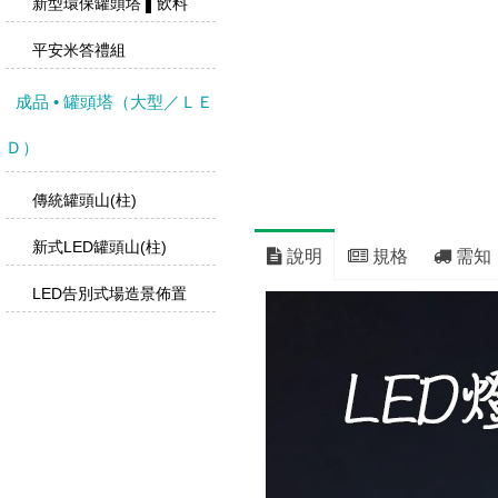
新型環保罐頭塔 ▌飲料
平安米答禮組
成品 • 罐頭塔（大型／ＬＥ
Ｄ）
傳統罐頭山(柱)
新式LED罐頭山(柱)
說明
規格
需知
LED告別式場造景佈置