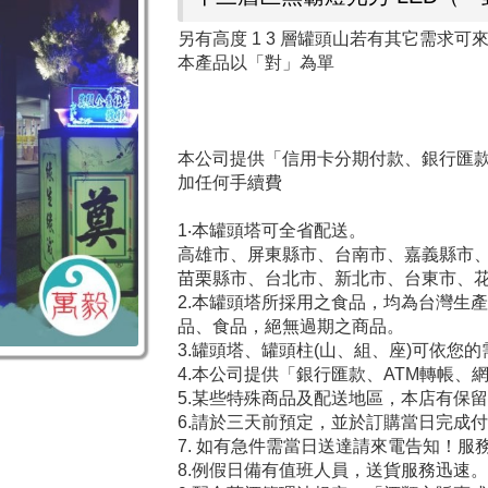
另有高度 1 3 層罐頭山若有其它需求可
本產品以「對」為單
本公司提供「信用卡分期付款、銀行匯款、
加任何手續費
1‧本罐頭塔可全省配送。
高雄市、屏東縣市、台南市、嘉義縣市
苗栗縣市、台北市、新北市、台東市、
2.本罐頭塔所採用之食品，均為台灣生
品、食品，絕無過期之商品。
3.罐頭塔、罐頭柱(山、組、座)可依您
4.本公司提供「銀行匯款、ATM轉帳、
5.某些特殊商品及配送地區，本店有保
6.請於三天前預定，並於訂購當日完成
7. 如有急件需當日送達請來電告知！服務電話 : 0 8
8.例假日備有值班人員，送貨服務迅速。