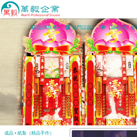
品牌故事
熱門話題
【罐頭塔】食
成品 • 紙紮（精品手作）