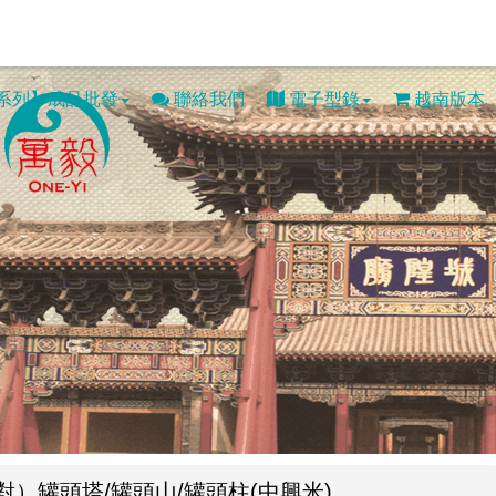
系列】成品批發
聯絡我們
電子型錄
越南版本
對）罐頭塔/罐頭山/罐頭柱(中興米)