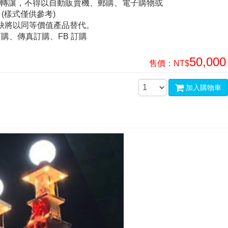
或轉讓，不得以自動販賣機、郵購、電子購物或
(樣式僅供參考)
短缺將以同等價值產品替代。
購、傳真訂購、FB 訂購
50,000
售價：
NT$
加入購物車