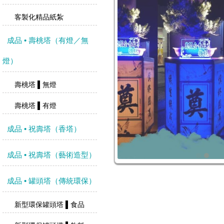
客製化精品紙紮
成品 • 壽桃塔（有燈／無
燈）
壽桃塔 ▌無燈
壽桃塔 ▌有燈
成品 • 祝壽塔（香塔）
成品 • 祝壽塔（藝術造型）
成品 • 罐頭塔（傳統環保）
新型環保罐頭塔 ▌食品