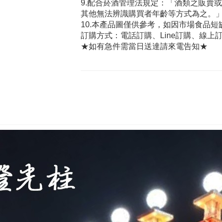
9.配合菸酒管理法規定：「酒類之販賣
其他無法辨識購買者年齡等方式為之。」
10.本產品圖僅供參考，如因市場食品
訂購方式：電話訂購、Line訂購、線上訂
★如有急件需當日送達請來電告知★