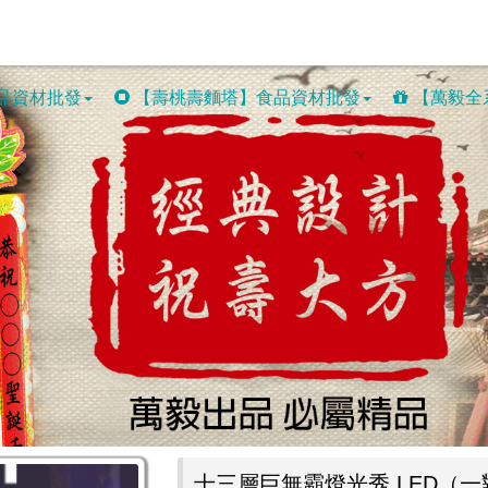
品資材批發
【壽桃壽麵塔】食品資材批發
【萬毅全
十三層巨無霸燈光秀 LED（一