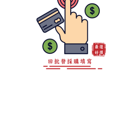
客服專線 0800-888-893
地址 高雄市仁武區後庄巷147弄15之4號
LINE ID：@a0981967860