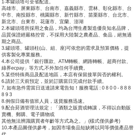
1‧本罐頭塔可全省配送。
高雄市、屏東縣市、台南市、嘉義縣市、雲林、彰化縣市、台
中市、南投縣市、桃園縣市、新竹縣市、苗栗縣市、台北市、
新北市、台東市、花蓮市、宜蘭、澎湖
2.本罐頭塔所採用之食品，均為台灣生產製造優良知名品牌，
品質保證經嚴格控管，不採用大陸製之農產品、食品，絕無過
期之商品。
3.罐頭塔、罐頭柱(山、組、座)可依您的需求及預算價格，提
供客製化專業服務。
4.本公司提供「銀行匯款、ATM轉帳、網路轉帳、超商付款、
綠界ecpay」等方式,不外加任何手續費。
5.某些特殊商品及配送地區，本店有保留接單與否的權利。
6.請於三天前預定，並於訂購當日完成付款手續。
7. 如有急件需當日送達請來電告知！服務電話 : 0 8 0 0 - 8 8 8
8 9 3
8.例假日備有值班人員，送貨服務迅速。
9.配合菸酒管理法規定：「酒類之販賣或轉讓，不得以自動販
賣機、郵購、電子購物或
其他無法辨識購買者年齡等方式為之。」(樣式僅供參考)
10.本產品圖僅供參考，如因市場食品短缺將以同等價值產品替
代。