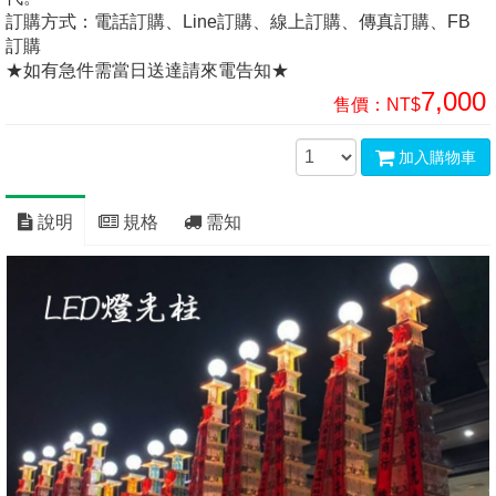
訂購方式：電話訂購、Line訂購、線上訂購、傳真訂購、FB
訂購
★如有急件需當日送達請來電告知★
7,000
售價：
NT$
加入購物車
說明
規格
需知