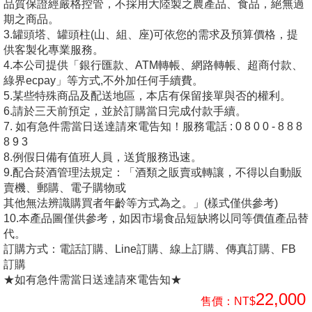
品質保證經嚴格控管，不採用大陸製之農產品、食品，絕無過
期之商品。
3.罐頭塔、罐頭柱(山、組、座)可依您的需求及預算價格，提
供客製化專業服務。
4.本公司提供「銀行匯款、ATM轉帳、網路轉帳、超商付款、
綠界ecpay」等方式,不外加任何手續費。
5.某些特殊商品及配送地區，本店有保留接單與否的權利。
6.請於三天前預定，並於訂購當日完成付款手續。
7. 如有急件需當日送達請來電告知！服務電話 : 0 8 0 0 - 8 8 8
8 9 3
8.例假日備有值班人員，送貨服務迅速。
9.配合菸酒管理法規定：「酒類之販賣或轉讓，不得以自動販
賣機、郵購、電子購物或
其他無法辨識購買者年齡等方式為之。」(樣式僅供參考)
10.本產品圖僅供參考，如因市場食品短缺將以同等價值產品替
代。
訂購方式：電話訂購、Line訂購、線上訂購、傳真訂購、FB
訂購
★如有急件需當日送達請來電告知★
22,000
售價：
NT$