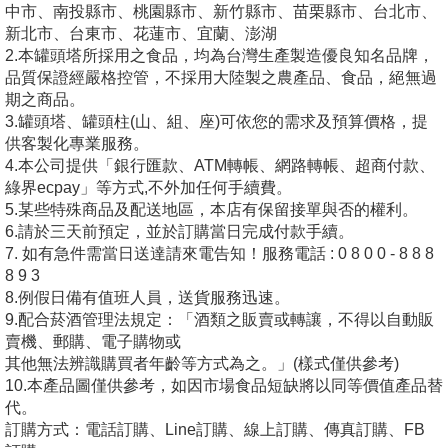
中市、南投縣市、桃園縣市、新竹縣市、苗栗縣市、台北市、
新北市、台東市、花蓮市、宜蘭、澎湖
2.本罐頭塔所採用之食品，均為台灣生產製造優良知名品牌，
品質保證經嚴格控管，不採用大陸製之農產品、食品，絕無過
期之商品。
3.罐頭塔、罐頭柱(山、組、座)可依您的需求及預算價格，提
供客製化專業服務。
4.本公司提供「銀行匯款、ATM轉帳、網路轉帳、超商付款、
綠界ecpay」等方式,不外加任何手續費。
5.某些特殊商品及配送地區，本店有保留接單與否的權利。
6.請於三天前預定，並於訂購當日完成付款手續。
7. 如有急件需當日送達請來電告知！服務電話 : 0 8 0 0 - 8 8 8
8 9 3
8.例假日備有值班人員，送貨服務迅速。
9.配合菸酒管理法規定：「酒類之販賣或轉讓，不得以自動販
賣機、郵購、電子購物或
其他無法辨識購買者年齡等方式為之。」(樣式僅供參考)
10.本產品圖僅供參考，如因市場食品短缺將以同等價值產品替
代。
訂購方式：電話訂購、Line訂購、線上訂購、傳真訂購、FB