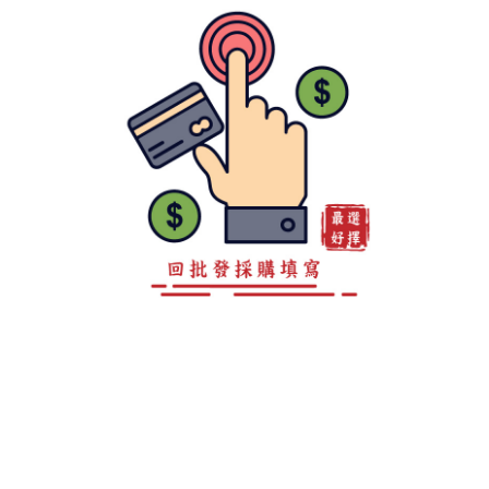
客服專線 0800-888-893
地址 高雄市仁武區後庄巷147弄15之4號
LINE ID：@a0981967860