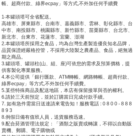
帳、超商付款、綠界ecpay」等方式,不外加任何手續費
1‧本罐頭塔可全省配送。
高雄市、屏東縣市、台南市、嘉義縣市、雲林、彰化縣市、台
中市、南投縣市、桃園縣市、新竹縣市、苗栗縣市、台北市、
新北市、台東市、花蓮市、宜蘭、澎湖
2.本罐頭塔所採用之食品，均為台灣生產製造優良知名品牌，
品質保證經嚴格控管，不採用大陸製之農產品、食品，絕無過
期之商品。
3.罐頭塔、罐頭柱(山、組、座)可依您的需求及預算價格，提
供客製化專業服務。
4.本公司提供「銀行匯款、ATM轉帳、網路轉帳、超商付款、
綠界ecpay」等方式,不外加任何手續費。
5.某些特殊商品及配送地區，本店有保留接單與否的權利。
6.請於三天前預定，並於訂購當日完成付款手續。
7. 如有急件需當日送達請來電告知！服務電話 : 0 8 0 0 - 8 8 8
8 9 3
8.例假日備有值班人員，送貨服務迅速。
9.配合菸酒管理法規定：「酒類之販賣或轉讓，不得以自動販
賣機、郵購、電子購物或