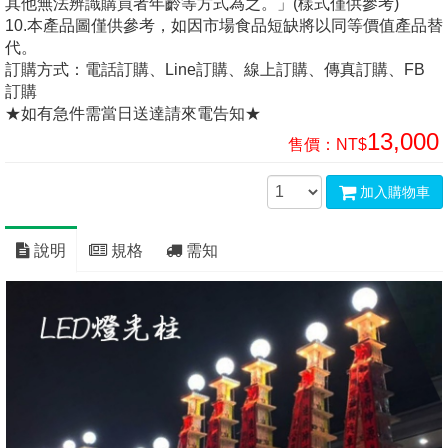
其他無法辨識購買者年齡等方式為之。」(樣式僅供參考)
10.本產品圖僅供參考，如因市場食品短缺將以同等價值產品替
代。
訂購方式：電話訂購、Line訂購、線上訂購、傳真訂購、FB
訂購
★如有急件需當日送達請來電告知★
13,000
售價：
NT$
加入購物車
說明
規格
需知