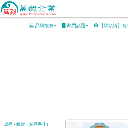
品牌故事
熱門話題
【罐頭塔】食
成品 • 紙紮（精品手作）