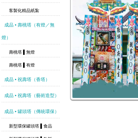
客製化精品紙紮
成品 • 壽桃塔（有燈／無
燈）
壽桃塔 ▌無燈
壽桃塔 ▌有燈
成品 • 祝壽塔（香塔）
成品 • 祝壽塔（藝術造型）
成品 • 罐頭塔（傳統環保）
新型環保罐頭塔 ▌食品