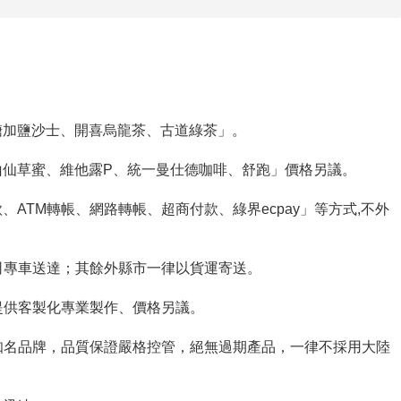
糖加鹽沙士、開喜烏龍茶、古道綠茶」。
山仙草蜜、維他露P、統一曼仕德咖啡、舒跑」價格另議。
ATM轉帳、網路轉帳、超商付款、綠界ecpay」等方式,不外
公司專車送達；其餘外縣市一律以貨運寄送。
、提供客製化專業製作、價格另議。
良知名品牌，品質保證嚴格控管，絕無過期產品，一律不採用大陸