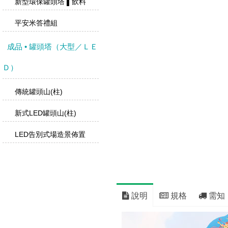
新型環保罐頭塔 ▌飲料
平安米答禮組
成品 • 罐頭塔（大型／ＬＥ
Ｄ）
傳統罐頭山(柱)
新式LED罐頭山(柱)
LED告別式場造景佈置
說明
規格
需知