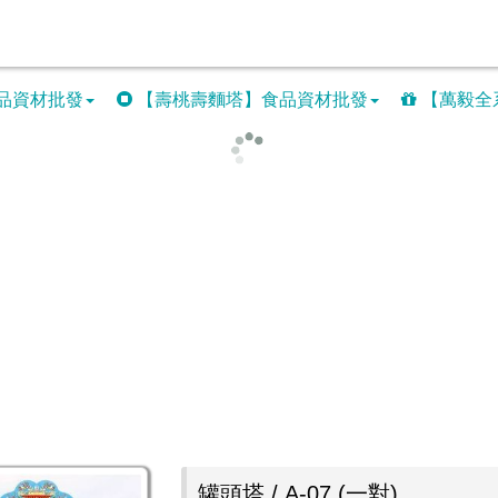
品資材批發
【壽桃壽麵塔】食品資材批發
【萬毅全
罐頭塔 / A-07 (一對)