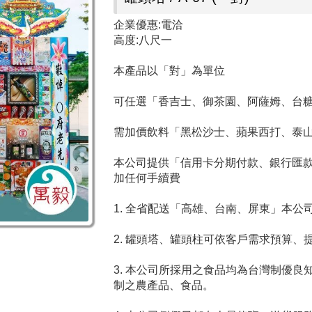
企業優惠:電洽
高度:八尺一
本產品以「對」為單位
可任選「香吉士、御茶園、阿薩姆、台
需加價飲料「黑松沙士、蘋果西打、泰
本公司提供「信用卡分期付款、銀行匯款、
加任何手續費
1. 全省配送「高雄、台南、屏東」本
2. 罐頭塔、罐頭柱可依客戶需求預算
3. 本公司所採用之食品均為台灣制優
制之農產品、食品。