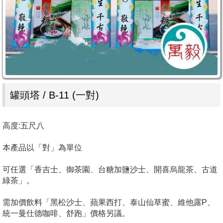
罐頭塔 / B-11 (一對)
高度:五尺八
本產品以「對」為單位
可任選「香吉士、御茶園、台糖加鹽沙士、開喜烏龍茶、古道
綠茶」。
需加價飲料「黑松沙士、蘋果西打、泰山仙草蜜、維他露P、
統一曼仕德咖啡、舒跑」價格另議。