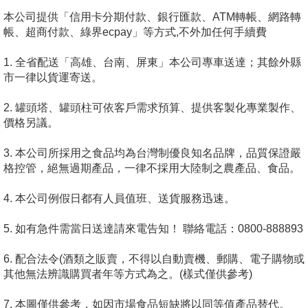
本公司提供「信用卡分期付款、銀行匯款、ATM轉帳、網路轉
帳、超商付款、綠界ecpay」等方式,不外加任何手續費
1. 全省配送「高雄、台南、屏東」本公司專車送達；其餘外縣
市一律以貨運寄送。
2. 罐頭塔、罐頭柱可依客戶需求預算、提供客製化專業製作、
價格另議。
3. 本公司所採用之食品均為台灣制優良知名品牌，品質保證嚴
格控管，絕無過期產品，一律不採用大陸制之農產品、食品。
4. 本公司例假日都有人員值班、送貨服務迅速。
5. 如有急件需當日送達請來電告知！ 聯絡電話：0800-888893
6. 配合法令(酒類之販賣，不得以自動賣機、郵購、電子購物或
其他無法辨識購買者年等方式為之。(樣式僅供參考)
7. 本圖僅供參考，如因市場食品短缺將以同等值產品替代。