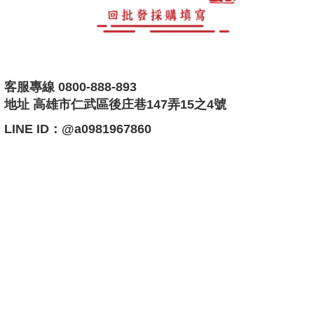
客服專線 0800-888-893
地址 高雄市仁武區後庄巷147弄15之4號
LINE ID：@a0981967860
快速實在快搜比價
現代紙紮現代紙厝紙紮屋靈屋精品紙紮客製化紙紮汽車紙紮訂製紙
紮屋紙紮人員紙紮家具紙紮3C交通工具紙紮休閒紙紮奢侈品紙紮
財富紙紮九品蓮花寶塔
高雄罐頭塔尚好花店罐頭柱飲料塔罐頭座罐頭山罐頭組啤酒塔洋酒
塔平安米塔平安米柱花籃花圈蘭花盆栽LED燈光柱食品塔蓮花寶塔