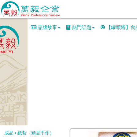
品牌故事
熱門話題
【罐頭塔】食
成品 • 紙紮（精品手作）