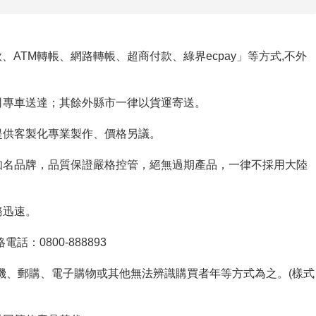
ATM轉帳、網路轉帳、超商付款、綠界ecpay」等方式,不外
公司專車送達；其餘外縣市一律以貨運寄送。
、提供客製化專業製作、價格另議。
良知名品牌，品質保證嚴格控管，絕無過期產品，一律不採用大陸
務迅速。
話：0800-888893
賣機、郵購、電子購物或其他無法辨識購買者年等方式為之。(樣式