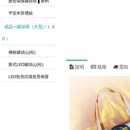
新型環保罐頭塔 ▌飲料
平安米答禮組
成品 • 罐頭塔（大型／ＬＥ
Ｄ）
傳統罐頭山(柱)
新式LED罐頭山(柱)
說明
規格
需知
LED告別式場造景佈置