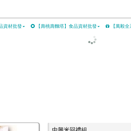
品資材批發
【壽桃壽麵塔】食品資材批發
【萬毅全
中興米回禮組