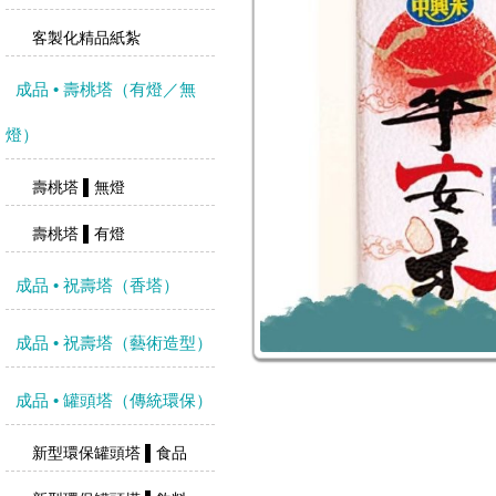
客製化精品紙紮
成品 • 壽桃塔（有燈／無
燈）
壽桃塔 ▌無燈
壽桃塔 ▌有燈
成品 • 祝壽塔（香塔）
成品 • 祝壽塔（藝術造型）
成品 • 罐頭塔（傳統環保）
新型環保罐頭塔 ▌食品