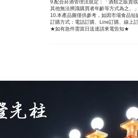
9.配合菸酒管理法規定：「酒類之販賣
其他無法辨識購買者年齡等方式為之。」
10.本產品圖僅供參考，如因市場食品
訂購方式：電話訂購、Line訂購、線上訂
★如有急件需當日送達請來電告知★