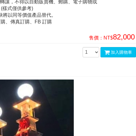
或轉讓，不得以自動販賣機、郵購、電子購物或
(樣式僅供參考)
短缺將以同等價值產品替代。
購、傳真訂購、FB 訂購
82,000
售價：
NT$
加入購物車