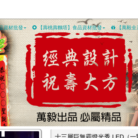
品資材批發
【壽桃壽麵塔】食品資材批發
【萬毅全
十三層巨無霸燈光秀 LED（一