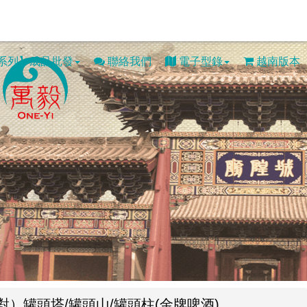
系列】成品批發
聯絡我們
電子型錄
越南版本
對）罐頭塔/罐頭山/罐頭柱(金牌啤酒)