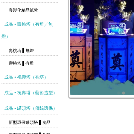
客製化精品紙紮
成品 • 壽桃塔（有燈／無
燈）
壽桃塔 ▌無燈
壽桃塔 ▌有燈
成品 • 祝壽塔（香塔）
成品 • 祝壽塔（藝術造型）
成品 • 罐頭塔（傳統環保）
新型環保罐頭塔 ▌食品