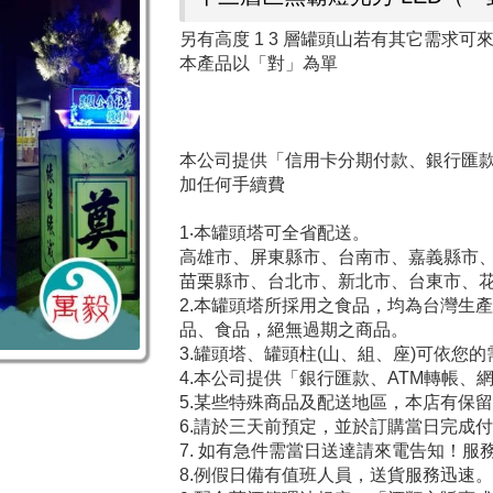
另有高度 1 3 層罐頭山若有其它需求可
本產品以「對」為單
本公司提供「信用卡分期付款、銀行匯款、
加任何手續費
1‧本罐頭塔可全省配送。
高雄市、屏東縣市、台南市、嘉義縣市
苗栗縣市、台北市、新北市、台東市、
2.本罐頭塔所採用之食品，均為台灣生
品、食品，絕無過期之商品。
3.罐頭塔、罐頭柱(山、組、座)可依您
4.本公司提供「銀行匯款、ATM轉帳、
5.某些特殊商品及配送地區，本店有保
6.請於三天前預定，並於訂購當日完成
7. 如有急件需當日送達請來電告知！服務電話 : 0 8
8.例假日備有值班人員，送貨服務迅速。