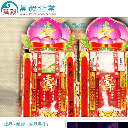
品牌故事
熱門話題
【罐頭塔】食
成品 • 紙紮（精品手作）