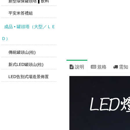
新型環保罐頭塔 ▌飲料
平安米答禮組
成品 • 罐頭塔（大型／ＬＥ
Ｄ）
傳統罐頭山(柱)
新式LED罐頭山(柱)
說明
規格
需知
LED告別式場造景佈置