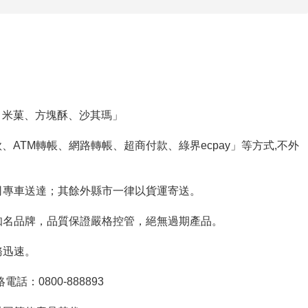
、米菓、方塊酥、沙其瑪」
ATM轉帳、網路轉帳、超商付款、綠界ecpay」等方式,不外
公司專車送達；其餘外縣市一律以貨運寄送。
良知名品牌，品質保證嚴格控管，絕無過期產品。
務迅速。
話：0800-888893