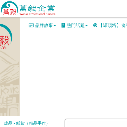
品牌故事
熱門話題
【罐頭塔】食
成品 • 紙紮（精品手作）