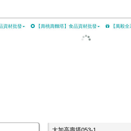
品資材批發
【壽桃壽麵塔】食品資材批發
【萬毅全
大加高壽塔053-1