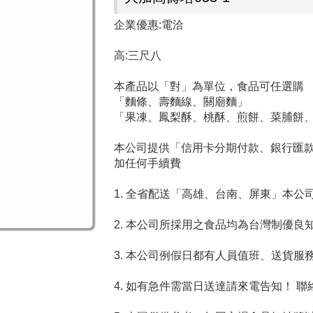
企業優惠:電洽
高:三尺八
本產品以「對」為單位，食品可任選購
「麵條、壽麵線、關廟麵」
「果凍、鳳梨酥、桃酥、煎餅、菜脯餅
本公司提供「信用卡分期付款、銀行匯款、
加任何手續費
1. 全省配送「高雄、台南、屏東」本
2. 本公司所採用之食品均為台灣制優
3. 本公司例假日都有人員值班、送貨服
4. 如有急件需當日送達請來電告知！ 聯絡電