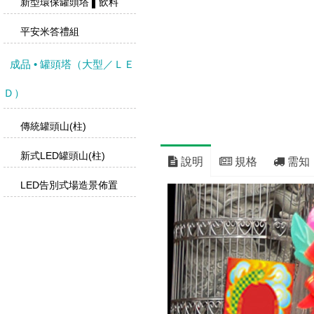
新型環保罐頭塔 ▌飲料
平安米答禮組
成品 • 罐頭塔（大型／ＬＥ
Ｄ）
傳統罐頭山(柱)
新式LED罐頭山(柱)
說明
規格
需知
LED告別式場造景佈置