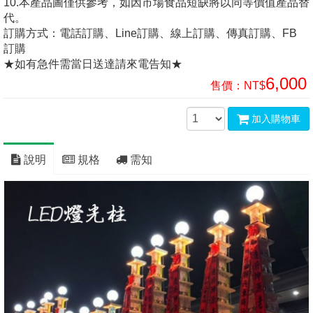
10.本產品圖僅供參考，如因市場食品短缺將以同等價值產品替
代。
訂購方式：電話訂購、Line訂購、線上訂購、傳真訂購、FB
訂購
★如有急件需當日送達請來電告知★
6,000
售價：
NT$
加入購物車
說明
規格
需知