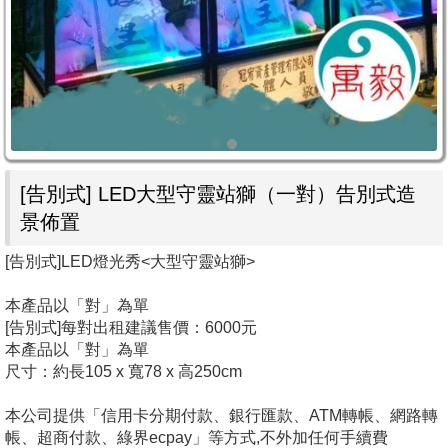
[告別式] LED大型守靈站獅（一對）告別式造
景佈置
[告別式]LED燈光秀<大型守靈站獅>
本產品以「對」為單
[告別式]每對出租建議售價：6000元
本產品以「對」為單
尺寸：約長105 x 寬78 x 高250cm
本公司提供「信用卡分期付款、銀行匯款、ATM轉帳、網路轉
帳、超商付款、綠界ecpay」等方式,不外加任何手續費