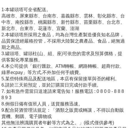
1‧本罐頭塔可全省配送。
高雄市、屏東縣市、台南市、嘉義縣市、雲林、彰化縣市、台
中市、南投縣市、桃園縣市、新竹縣市、苗栗縣市、台北市、
新北市、台東市、花蓮市、宜蘭、澎湖
2.本罐頭塔所採用之食品，均為台灣生產製造優良知名品牌，
品質保證經嚴格控管，不採用大陸製之農產品、食品，絕無過
期之商品。
3.罐頭塔、罐頭柱(山、組、座)可依您的需求及預算價格，提
供客製化專業服務。
4.本公司提供「銀行匯款、ATM轉帳、網路轉帳、超商付款、
綠界ecpay」等方式,不外加任何手續費。
5.某些特殊商品及配送地區，本店有保留接單與否的權利。
6.請於三天前預定，並於訂購當日完成付款手續。
7. 如有急件需當日送達請來電告知！服務電話 : 0 8 0 0 - 8 8 8
8 9 3
8.例假日備有值班人員，送貨服務迅速。
9.配合菸酒管理法規定：「酒類之販賣或轉讓，不得以自動販
賣機、郵購、電子購物或
其他無法辨識購買者年齡等方式為之。」(樣式僅供參考)