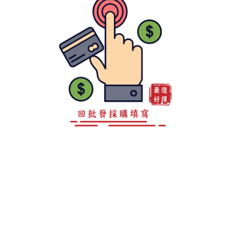
客服專線 0800-888-893
地址 高雄市仁武區後庄巷147弄15之4號
LINE ID：@a0981967860