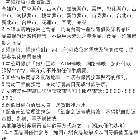
1‧本罐頭塔可全省配送。
高雄市、屏東縣市、台南市、嘉義縣市、雲林、彰化縣市、台
中市、南投縣市、桃園縣市、新竹縣市、苗栗縣市、台北市、
新北市、台東市、花蓮市、宜蘭、澎湖
2.本罐頭塔所採用之食品，均為台灣生產製造優良知名品牌，
品質保證經嚴格控管，不採用大陸製之農產品、食品，絕無過
期之商品。
3.罐頭塔、罐頭柱(山、組、座)可依您的需求及預算價格，提
供客製化專業服務。
4.本公司提供「銀行匯款、ATM轉帳、網路轉帳、超商付款、
綠界ecpay」等方式,不外加任何手續費。
5.某些特殊商品及配送地區，本店有保留接單與否的權利。
6.請於三天前預定，並於訂購當日完成付款手續。
7. 如有急件需當日送達請來電告知！服務電話 : 0 8 0 0 - 8 8 8
8 9 3
8.例假日備有值班人員，送貨服務迅速。
9.配合菸酒管理法規定：「酒類之販賣或轉讓，不得以自動販
賣機、郵購、電子購物或
其他無法辨識購買者年齡等方式為之。」(樣式僅供參考)
10.本產品圖僅供參考，如因市場食品短缺將以同等價值產品替
代。