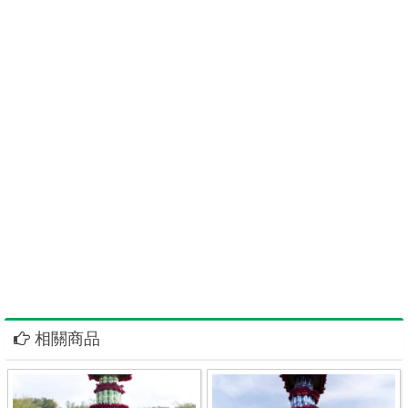
財富紙紮九品蓮花寶塔
高雄罐頭塔尚好花店罐頭柱飲料塔罐頭座罐頭山罐頭組啤酒塔洋酒
塔平安米塔平安米柱花籃花圈蘭花盆栽LED燈光柱食品塔蓮花寶塔
紙紮精品紙厝客製化屏東高架花籃台南飲料柱苗栗罐頭塔代客送花
籃蘭花盆栽嘉義雲林花圈彰化花籃台中壽桃塔南投祝壽塔香塔壽麵
壽桃LED祝壽龍柱龍船麵線豬羊普渡禮盒舞龍舞獅麒麟座桃園罐頭
山苗栗壽桃壽麵新竹羅馬柱新北市精緻水盆花台北市罐頭塔資材澎
湖罐頭禮籃金門苗栗壽桃塔基隆罐頭塔台東資材批發宜蘭花蓮壽桃
塔資材批發台東資材宜蘭配件花蓮材料批發零售指名尚好告別式佈
置苗栗罐頭塔高雄尚好品牌罐頭塔座屏東高架花籃台南飲料柱罐頭
塔代客送花籃蘭花盆栽嘉義雲林花圈彰化花籃台中罐頭禮塔南投壽
桃塔桃園罐頭山苗栗壽桃宜蘭罐頭塔高雄尚好品牌罐頭塔座屏東高
架花籃台南飲料柱罐頭塔
相關商品