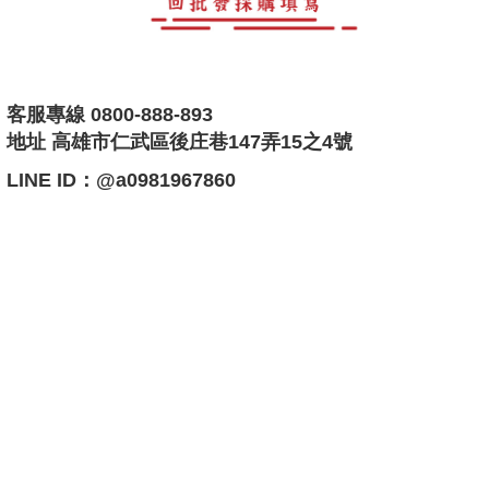
客服專線 0800-888-893
地址 高雄市仁武區後庄巷147弄15之4號
LINE ID：@a0981967860
快速實在快搜比價
現代紙紮現代紙厝紙紮屋靈屋精品紙紮客製化紙紮汽車紙紮訂製紙
紮屋紙紮人員紙紮家具紙紮3C交通工具紙紮休閒紙紮奢侈品紙紮