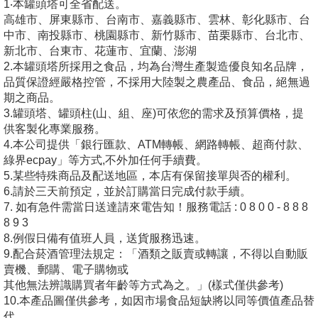
1‧本罐頭塔可全省配送。
高雄市、屏東縣市、台南市、嘉義縣市、雲林、彰化縣市、台
中市、南投縣市、桃園縣市、新竹縣市、苗栗縣市、台北市、
新北市、台東市、花蓮市、宜蘭、澎湖
2.本罐頭塔所採用之食品，均為台灣生產製造優良知名品牌，
品質保證經嚴格控管，不採用大陸製之農產品、食品，絕無過
期之商品。
3.罐頭塔、罐頭柱(山、組、座)可依您的需求及預算價格，提
供客製化專業服務。
4.本公司提供「銀行匯款、ATM轉帳、網路轉帳、超商付款、
綠界ecpay」等方式,不外加任何手續費。
5.某些特殊商品及配送地區，本店有保留接單與否的權利。
6.請於三天前預定，並於訂購當日完成付款手續。
7. 如有急件需當日送達請來電告知！服務電話 : 0 8 0 0 - 8 8 8
8 9 3
8.例假日備有值班人員，送貨服務迅速。
9.配合菸酒管理法規定：「酒類之販賣或轉讓，不得以自動販
賣機、郵購、電子購物或
其他無法辨識購買者年齡等方式為之。」(樣式僅供參考)
10.本產品圖僅供參考，如因市場食品短缺將以同等價值產品替
代。