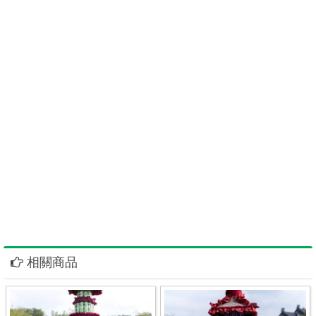
財富紙紮九品蓮花寶塔
高雄罐頭塔尚好花店罐頭柱飲料塔罐頭座罐頭山罐頭組啤酒塔洋酒
塔平安米塔平安米柱花籃花圈蘭花盆栽LED燈光柱食品塔蓮花寶塔
紙紮精品紙厝客製化屏東高架花籃台南飲料柱苗栗罐頭塔代客送花
籃蘭花盆栽嘉義雲林花圈彰化花籃台中壽桃塔南投祝壽塔香塔壽麵
壽桃LED祝壽龍柱龍船麵線豬羊普渡禮盒舞龍舞獅麒麟座桃園罐頭
山苗栗壽桃壽麵新竹羅馬柱新北市精緻水盆花台北市罐頭塔資材澎
湖罐頭禮籃金門苗栗壽桃塔基隆罐頭塔台東資材批發宜蘭花蓮壽桃
塔資材批發台東資材宜蘭配件花蓮材料批發零售指名尚好告別式佈
置苗栗罐頭塔高雄尚好品牌罐頭塔座屏東高架花籃台南飲料柱罐頭
塔代客送花籃蘭花盆栽嘉義雲林花圈彰化花籃台中罐頭禮塔南投壽
桃塔桃園罐頭山苗栗壽桃宜蘭罐頭塔高雄尚好品牌罐頭塔座屏東高
架花籃台南飲料柱罐頭塔
相關商品