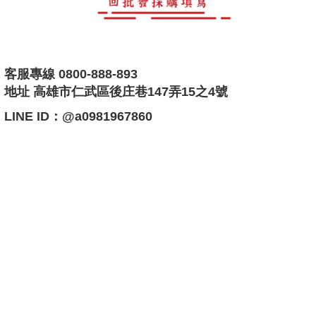
客服專線 0800-888-893
地址 高雄市仁武區後庄巷147弄15之4號
LINE ID：@a0981967860
快速實在快搜比價
現代紙紮現代紙厝紙紮屋靈屋精品紙紮客製化紙紮汽車紙紮訂製紙
紮屋紙紮人員紙紮家具紙紮3C交通工具紙紮休閒紙紮奢侈品紙紮