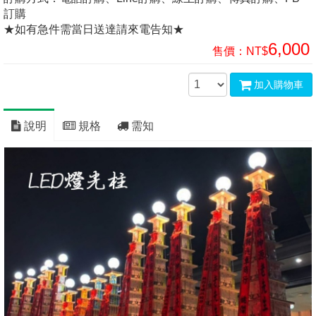
訂購
★如有急件需當日送達請來電告知★
6,000
售價：
NT$
加入購物車
說明
規格
需知