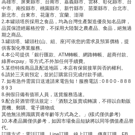
高雄市、屏東縣市、台南市、嘉義縣市、雲林、彰化縣市、台
中市、南投縣市、桃園縣市、新竹縣市、苗栗縣市、台北市、
新北市、台東市、花蓮市、宜蘭、澎湖
2.本罐頭塔所採用之食品，均為台灣生產製造優良知名品牌，
品質保證經嚴格控管，不採用大陸製之農產品、食品，絕無過
期之商品。
3.罐頭塔、罐頭柱(山、組、座)可依您的需求及預算價格，提
供客製化專業服務。
4.本公司提供「銀行匯款、ATM轉帳、網路轉帳、超商付款、
綠界ecpay」等方式,不外加任何手續費。
5.某些特殊商品及配送地區，本店有保留接單與否的權利。
6.請於三天前預定，並於訂購當日完成付款手續。
7. 如有急件需當日送達請來電告知！服務電話 : 0 8 0 0 - 8 8 8
8 9 3
8.例假日備有值班人員，送貨服務迅速。
9.配合菸酒管理法規定：「酒類之販賣或轉讓，不得以自動販
賣機、郵購、電子購物或
其他無法辨識購買者年齡等方式為之。」(樣式僅供參考)
10.本產品圖僅供參考，如因市場食品短缺將以同等價值產品替
代。
訂購方式：電話訂購、Line訂購、線上訂購、傳真訂購、FB