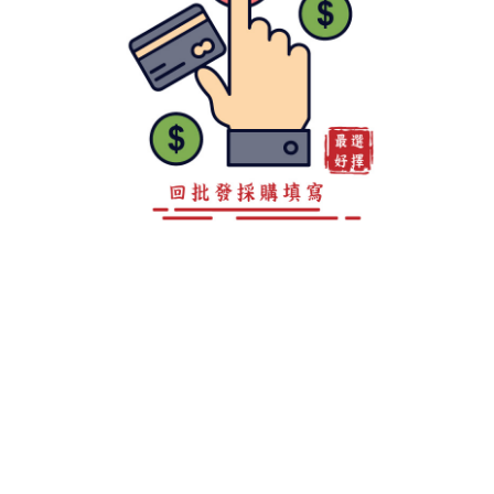
客服專線 0800-888-893
地址 高雄市仁武區後庄巷147弄15之4號
LINE ID：@a0981967860