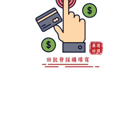
客服專線 0800-888-893
地址 高雄市仁武區後庄巷147弄15之4號
LINE ID：@a0981967860