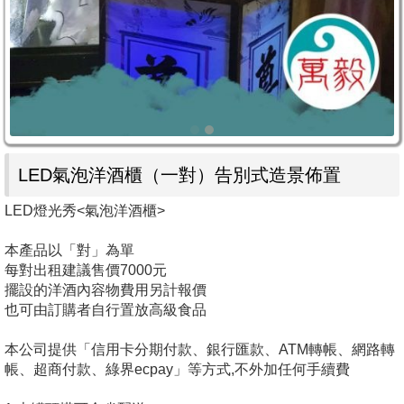
LED氣泡洋酒櫃（一對）告別式造景佈置
LED燈光秀<氣泡洋酒櫃>
本產品以「對」為單
每對出租建議售價7000元
擺設的洋酒內容物費用另計報價
也可由訂購者自行置放高級食品
本公司提供「信用卡分期付款、銀行匯款、ATM轉帳、網路轉
帳、超商付款、綠界ecpay」等方式,不外加任何手續費