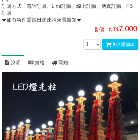
訂購方式：電話訂購、Line訂購、線上訂購、傳真訂購、FB
訂購
★如有急件需當日送達請來電告知★
7,000
售價：
NT$
加入購物車
說明
規格
需知