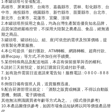
1‧本罐頭塔可全省配送。
高雄市、屏東縣市、台南市、嘉義縣市、雲林、彰化縣市、台
中市、南投縣市、桃園縣市、新竹縣市、苗栗縣市、台北市、
新北市、台東市、花蓮市、宜蘭、澎湖
2.本罐頭塔所採用之食品，均為台灣生產製造優良知名品牌，
品質保證經嚴格控管，不採用大陸製之農產品、食品，絕無過
期之商品。
3.罐頭塔、罐頭柱(山、組、座)可依您的需求及預算價格，提
供客製化專業服務。
4.本公司提供「銀行匯款、ATM轉帳、網路轉帳、超商付款、
綠界ecpay」等方式,不外加任何手續費。
5.某些特殊商品及配送地區，本店有保留接單與否的權利。
6.請於三天前預定，並於訂購當日完成付款手續。
7. 如有急件需當日送達請來電告知！服務電話 : 0 8 0 0 - 8 8 8
8 9 3
8.例假日備有值班人員，送貨服務迅速。
9.配合菸酒管理法規定：「酒類之販賣或轉讓，不得以自動販
賣機、郵購、電子購物或
其他無法辨識購買者年齡等方式為之。」(樣式僅供參考)
10.本產品圖僅供參考，如因市場食品短缺將以同等價值產品替
代。