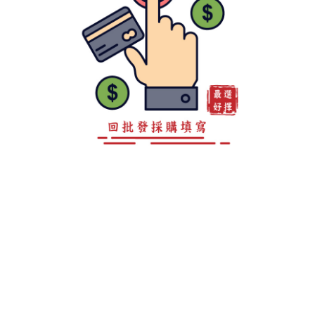
客服專線 0800-888-893
地址 高雄市仁武區後庄巷147弄15之4號
LINE ID：@a0981967860