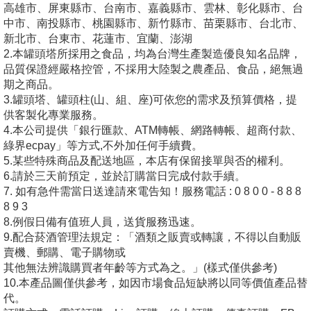
高雄市、屏東縣市、台南市、嘉義縣市、雲林、彰化縣市、台
中市、南投縣市、桃園縣市、新竹縣市、苗栗縣市、台北市、
新北市、台東市、花蓮市、宜蘭、澎湖
2.本罐頭塔所採用之食品，均為台灣生產製造優良知名品牌，
品質保證經嚴格控管，不採用大陸製之農產品、食品，絕無過
期之商品。
3.罐頭塔、罐頭柱(山、組、座)可依您的需求及預算價格，提
供客製化專業服務。
4.本公司提供「銀行匯款、ATM轉帳、網路轉帳、超商付款、
綠界ecpay」等方式,不外加任何手續費。
5.某些特殊商品及配送地區，本店有保留接單與否的權利。
6.請於三天前預定，並於訂購當日完成付款手續。
7. 如有急件需當日送達請來電告知！服務電話 : 0 8 0 0 - 8 8 8
8 9 3
8.例假日備有值班人員，送貨服務迅速。
9.配合菸酒管理法規定：「酒類之販賣或轉讓，不得以自動販
賣機、郵購、電子購物或
其他無法辨識購買者年齡等方式為之。」(樣式僅供參考)
10.本產品圖僅供參考，如因市場食品短缺將以同等價值產品替
代。