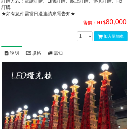
訂購方式：電話訂購、Line訂購、線上訂購、傳真訂購、FB
訂購
★如有急件需當日送達請來電告知★
80,000
售價：
NT$
加入購物車
說明
規格
需知