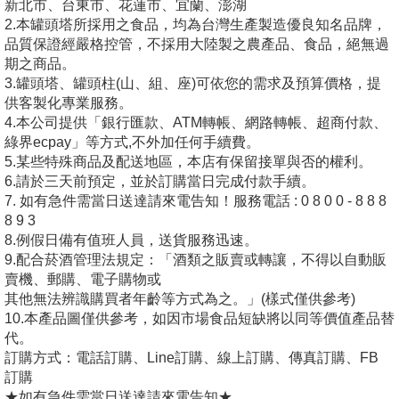
新北市、台東市、花蓮市、宜蘭、澎湖
2.本罐頭塔所採用之食品，均為台灣生產製造優良知名品牌，
品質保證經嚴格控管，不採用大陸製之農產品、食品，絕無過
期之商品。
3.罐頭塔、罐頭柱(山、組、座)可依您的需求及預算價格，提
供客製化專業服務。
4.本公司提供「銀行匯款、ATM轉帳、網路轉帳、超商付款、
綠界ecpay」等方式,不外加任何手續費。
5.某些特殊商品及配送地區，本店有保留接單與否的權利。
6.請於三天前預定，並於訂購當日完成付款手續。
7. 如有急件需當日送達請來電告知！服務電話 : 0 8 0 0 - 8 8 8
8 9 3
8.例假日備有值班人員，送貨服務迅速。
9.配合菸酒管理法規定：「酒類之販賣或轉讓，不得以自動販
賣機、郵購、電子購物或
其他無法辨識購買者年齡等方式為之。」(樣式僅供參考)
10.本產品圖僅供參考，如因市場食品短缺將以同等價值產品替
代。
訂購方式：電話訂購、Line訂購、線上訂購、傳真訂購、FB
訂購
★如有急件需當日送達請來電告知★