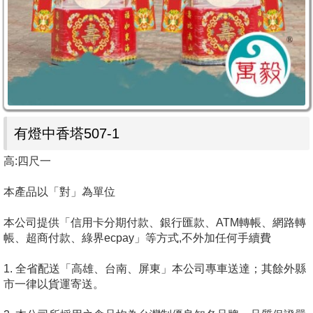
有燈中香塔507-1
高:四尺一
本產品以「對」為單位
本公司提供「信用卡分期付款、銀行匯款、ATM轉帳、網路轉
帳、超商付款、綠界ecpay」等方式,不外加任何手續費
1. 全省配送「高雄、台南、屏東」本公司專車送達；其餘外縣
市一律以貨運寄送。