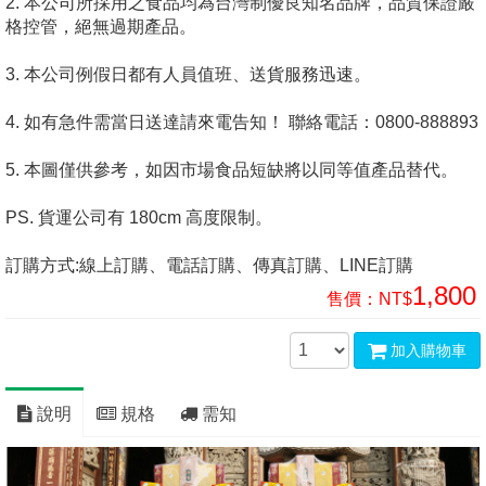
2. 本公司所採用之食品均為台灣制優良知名品牌，品質保證嚴
格控管，絕無過期產品。
3. 本公司例假日都有人員值班、送貨服務迅速。
4. 如有急件需當日送達請來電告知！ 聯絡電話：0800-888893
5. 本圖僅供參考，如因市場食品短缺將以同等值產品替代。
PS. 貨運公司有 180cm 高度限制。
訂購方式:線上訂購、電話訂購、傳真訂購、LINE訂購
1,800
售價：
NT$
加入購物車
說明
規格
需知