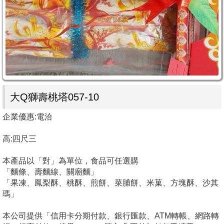
大Q獅壽桃塔057-10
企業優惠:電洽
高:四尺三
本產品以「對」為單位，食品可任選購
「麵條、壽麵線、關廟麵」
「果凍、鳳梨酥、桃酥、煎餅、菜脯餅、米菓、方塊酥、沙其
瑪」
本公司提供「信用卡分期付款、銀行匯款、ATM轉帳、網路轉