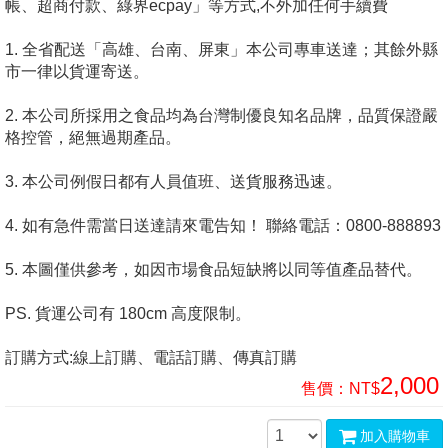
帳、超商付款、綠界ecpay」等方式,不外加任何手續費
1. 全省配送「高雄、台南、屏東」本公司專車送達；其餘外縣
市一律以貨運寄送。
2. 本公司所採用之食品均為台灣制優良知名品牌，品質保證嚴
格控管，絕無過期產品。
3. 本公司例假日都有人員值班、送貨服務迅速。
4. 如有急件需當日送達請來電告知！ 聯絡電話：0800-888893
5. 本圖僅供參考，如因市場食品短缺將以同等值產品替代。
PS. 貨運公司有 180cm 高度限制。
訂購方式:線上訂購、電話訂購、傳真訂購
2,000
售價：
NT$
加入購物車