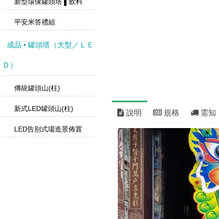
新型環保罐頭塔 ▌飲料
平安米答禮組
成品 • 罐頭塔（大型／ＬＥ
Ｄ）
傳統罐頭山(柱)
新式LED罐頭山(柱)
說明
規格
需知
LED告別式場造景佈置