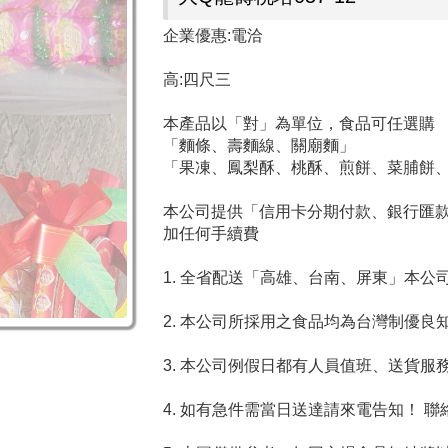
企業優惠:電洽
高:四尺三
本產品以「對」為單位，食品可任選購
「麵條、壽麵線、關廟麵」
「果凍、鳳梨酥、桃酥、煎餅、菜脯餅
本公司提供「信用卡分期付款、銀行匯款、
加任何手續費
1. 全省配送「高雄、台南、屏東」本
2. 本公司所採用之食品均為台灣制優
3. 本公司例假日都有人員值班、送貨服
4. 如有急件需當日送達請來電告知！ 聯絡電