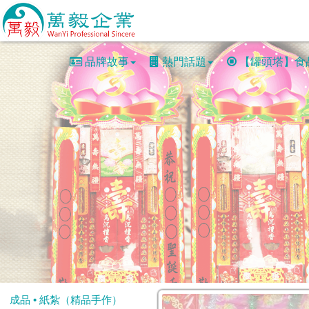
品牌故事
熱門話題
【罐頭塔】食
成品 • 紙紮（精品手作）