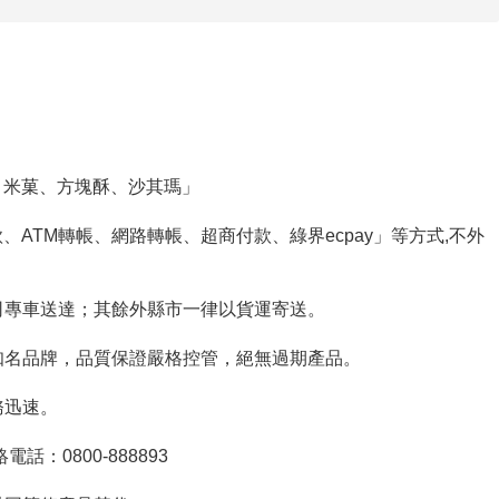
、米菓、方塊酥、沙其瑪」
ATM轉帳、網路轉帳、超商付款、綠界ecpay」等方式,不外
公司專車送達；其餘外縣市一律以貨運寄送。
良知名品牌，品質保證嚴格控管，絕無過期產品。
務迅速。
話：0800-888893