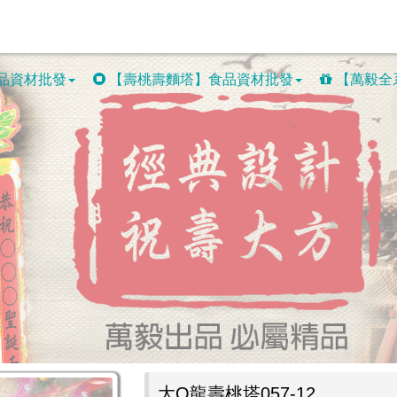
品資材批發
【壽桃壽麵塔】食品資材批發
【萬毅全
大Q龍壽桃塔057-12