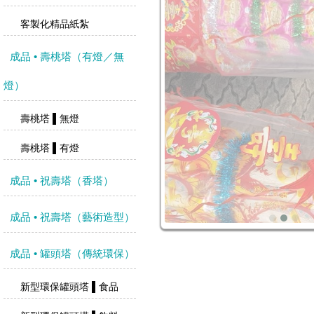
客製化精品紙紮
成品 • 壽桃塔（有燈／無
燈）
壽桃塔 ▌無燈
壽桃塔 ▌有燈
成品 • 祝壽塔（香塔）
成品 • 祝壽塔（藝術造型）
成品 • 罐頭塔（傳統環保）
新型環保罐頭塔 ▌食品